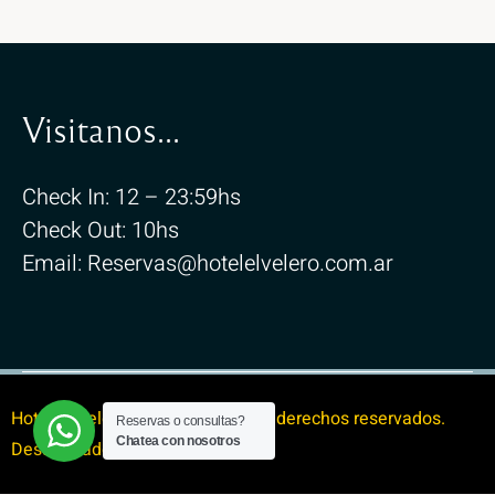
Visitanos...
Check In: 12 – 23:59hs
Check Out: 10hs
Email: Reservas@hotelelvelero.com.ar
Hotel El Velero. 2024 – Todos los derechos reservados.
Reservas o consultas?
Chatea con nosotros
Desarrollado por
Studio Phobos